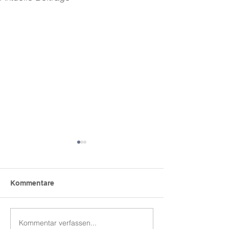
Kommentare
Kommentar verfassen...
Wir wünschen schöne
„The Wild Wire