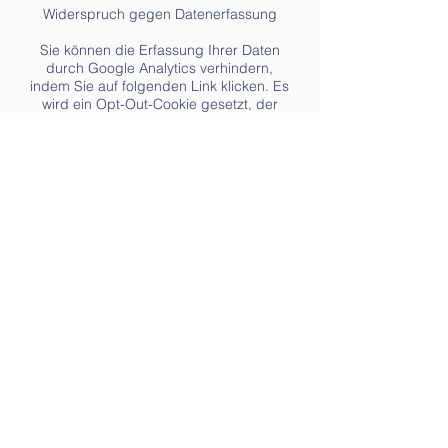
Widerspruch gegen Datenerfassung
Sie können die Erfassung Ihrer Daten
durch Google Analytics verhindern,
indem Sie auf folgenden Link klicken. Es
wird ein Opt-Out-Cookie gesetzt, der
die Erfassung Ihrer Daten bei
zukünftigen Besuchen dieser Website
verhindert: Google Analytics
deaktivieren
Datenschutzerklärung
für die Nutzung von
WordPress Stats
Diese Website nutzt das WordPress Tool
Stats um Besucherzugriffe statistisch
auszuwerten. Anbieter ist die Automattic
Inc., 60 29th Street #343, San
Francisco, CA
94110-4929
, USA.
WordPress Stats verwendet Cookies,
die auf Ihrem Computer gespeichert