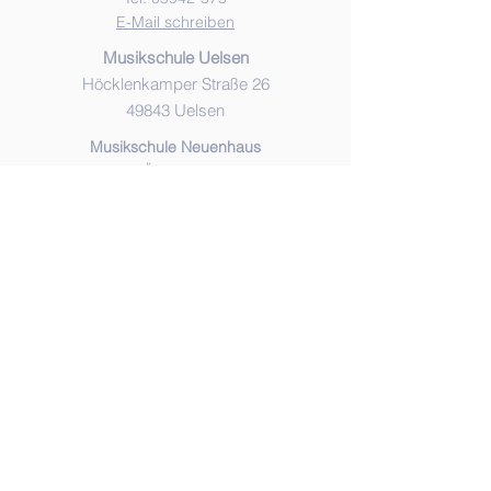
E-Mail schreiben
Musikschule Uelsen
Höcklenkamper Straße 26
49843 Uelsen
Musikschule Neuenhaus
Ölweg 26
49828 Neuenhaus
Musikschule Emlichheim
Kirchstraße 12
49824 Emlichheim
Öffnungszeiten
Mo. bis Do.: 9.00 Uhr - 10.30 Uhr
Mo. bis Do.: 15.00 Uhr - 16.30 Uhr
Termine nach Vereinbarung möglich