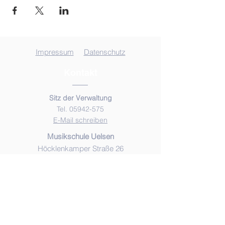
Impressum
Datenschutz
Kontakt
Sitz der Verwaltung
Tel. 05942-575
E-Mail schreiben
Musikschule Uelsen
Höcklenkamper Straße 26
49843 Uelsen
Musikschule Neuenhaus
Ölweg 26
49828 Neuenhaus
Musikschule Emlichheim