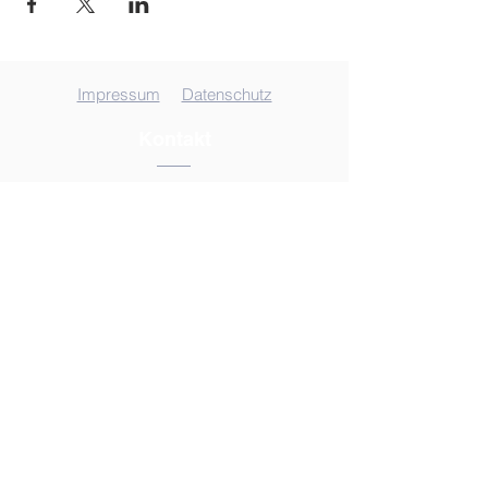
Impressum
Datenschutz
Kontakt
Sitz der Verwaltung
Tel. 05942-575
E-Mail schreiben
Musikschule Uelsen
Höcklenkamper Straße 26
49843 Uelsen
Musikschule Neuenhaus
Ölweg 26
49828 Neuenhaus
Musikschule Emlichheim
Kirchstraße 12