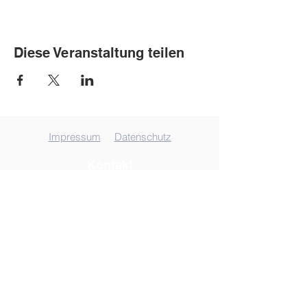
Diese Veranstaltung teilen
Impressum
Datenschutz
Kontakt
Sitz der Verwaltung
Tel. 05942-575
E-Mail schreiben
Musikschule Uelsen
Höcklenkamper Straße 26
49843 Uelsen