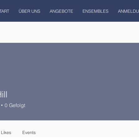
TART
ÜBER UNS
ANGEBOTE
ENSEMBLES
ANMELD
ll
0
Gefolgt
 Likes
Events